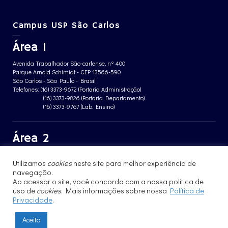
Campus USP São Carlos
Área 1
Avenida Trabalhador São-carlense, nº 400
Parque Arnold Schimidt - CEP 13566-590
São Carlos - São Paulo - Brasil
Telefones: (16) 3373-9672 (Portaria Administração)
(16) 3373-9826 (Portaria Departamento)
(16) 3373-9767 (Lab. Ensino)
Área 2
Avenida João Dagnone, nº 1100
Utilizamos
cookies
neste site para melhor experiência de
Jardim Santa Angelina - CEP 13563-120
São Carlos - São Paulo - Brasil
navegação.
Telefone: (16) 3373-8068 (Portaria prédio CFBio)
Ao acessar o site, você concorda com a nossa política de
(16) 3364-8070 (Portaria prédio poloTErRA)
uso de
cookies
. Mais informações sobre nossa
Política de
Privacidade
.
Aceito