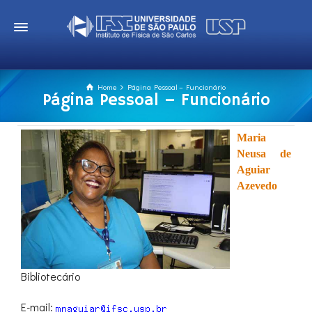
Home
Página Pessoal – Funcionário
Página Pessoal – Funcionário
Maria
Neusa de
Aguiar
Azevedo
Bibliotecário
E-mail: