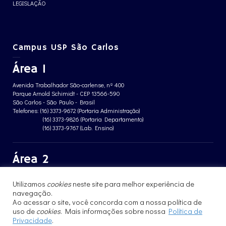
LEGISLAÇÃO
Campus USP São Carlos
Área 1
Avenida Trabalhador São-carlense, nº 400
Parque Arnold Schimidt - CEP 13566-590
São Carlos - São Paulo - Brasil
Telefones: (16) 3373-9672 (Portaria Administração)
(16) 3373-9826 (Portaria Departamento)
(16) 3373-9767 (Lab. Ensino)
Área 2
Avenida João Dagnone, nº 1100
Utilizamos
cookies
neste site para melhor experiência de
Jardim Santa Angelina - CEP 13563-120
São Carlos - São Paulo - Brasil
navegação.
Telefone: (16) 3373-8068 (Portaria prédio CFBio)
Ao acessar o site, você concorda com a nossa política de
(16) 3364-8070 (Portaria prédio poloTErRA)
uso de
cookies
. Mais informações sobre nossa
Política de
Privacidade
.