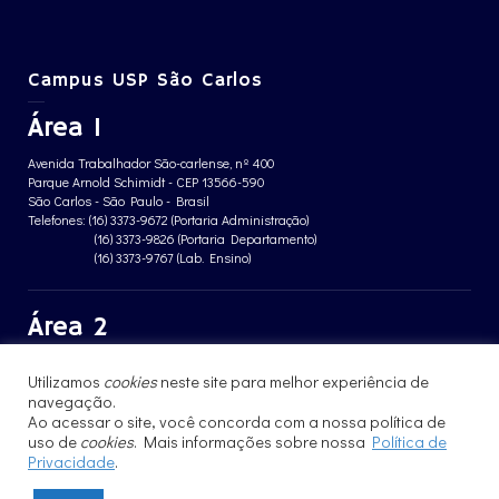
Campus USP São Carlos
Área 1
Avenida Trabalhador São-carlense, nº 400
Parque Arnold Schimidt - CEP 13566-590
São Carlos - São Paulo - Brasil
Telefones: (16) 3373-9672 (Portaria Administração)
(16) 3373-9826 (Portaria Departamento)
(16) 3373-9767 (Lab. Ensino)
Área 2
Avenida João Dagnone, nº 1100
Utilizamos
cookies
neste site para melhor experiência de
Jardim Santa Angelina - CEP 13563-120
São Carlos - São Paulo - Brasil
navegação.
Telefone: (16) 3373-8068 (Portaria prédio CFBio)
Ao acessar o site, você concorda com a nossa política de
(16) 3364-8070 (Portaria prédio poloTErRA)
uso de
cookies
. Mais informações sobre nossa
Política de
Privacidade
.