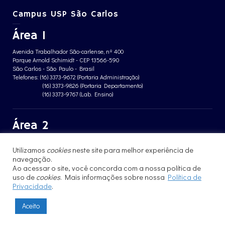
Campus USP São Carlos
Área 1
Avenida Trabalhador São-carlense, nº 400
Parque Arnold Schimidt - CEP 13566-590
São Carlos - São Paulo - Brasil
Telefones: (16) 3373-9672 (Portaria Administração)
(16) 3373-9826 (Portaria Departamento)
(16) 3373-9767 (Lab. Ensino)
Área 2
Avenida João Dagnone, nº 1100
Utilizamos
cookies
neste site para melhor experiência de
Jardim Santa Angelina - CEP 13563-120
São Carlos - São Paulo - Brasil
navegação.
Telefone: (16) 3373-8068 (Portaria prédio CFBio)
Ao acessar o site, você concorda com a nossa política de
(16) 3364-8070 (Portaria prédio poloTErRA)
uso de
cookies
. Mais informações sobre nossa
Política de
Privacidade
.
Aceito
© 2017 - 2023 | Instituto de Física de São Carlos