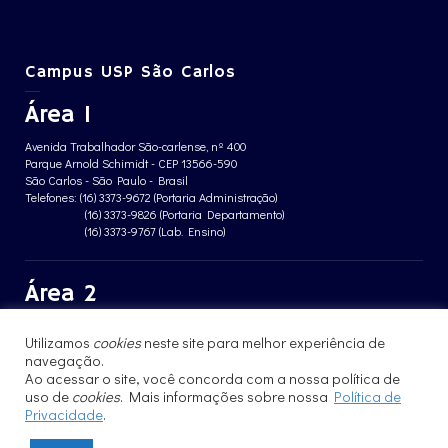
Campus USP São Carlos
Área 1
Avenida Trabalhador São-carlense, nº 400
Parque Arnold Schimidt - CEP 13566-590
São Carlos - São Paulo - Brasil
Telefones: (16) 3373-9672 (Portaria Administração)
(16) 3373-9826 (Portaria Departamento)
(16) 3373-9767 (Lab. Ensino)
Área 2
Avenida João Dagnone, nº 1100
Utilizamos
cookies
neste site para melhor experiência de
Jardim Santa Angelina - CEP 13563-120
São Carlos - São Paulo - Brasil
navegação.
Telefone: (16) 3373-8068 (Portaria prédio CFBio)
Ao acessar o site, você concorda com a nossa política de
(16) 3364-8070 (Portaria prédio poloTErRA)
uso de
cookies
. Mais informações sobre nossa
Política de
Privacidade
.