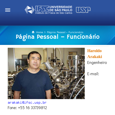
Home
Página Pessoal – Funcionário
Página Pessoal – Funcionário
Haroldo
Arakaki
Engenheiro
E-mail:
Fone: +55 16 33739812