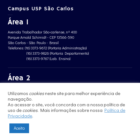
Campus USP São Carlos
Área 1
Avenida Trabalhador São-carlense, nº 400
Parque Arnold Schimidt - CEP 13566-590
São Carlos - São Paulo - Brasil
Telefones: (16) 3373-9672 (Portaria Administração)
(16) 3373-9826 (Portaria Departamento)
(16) 3373-9767 (Lab. Ensino)
Área 2
Avenida João Dagnone, nº 1100
Utilizamos
cookies
neste site para melhor experiência de
Jardim Santa Angelina - CEP 13563-120
São Carlos - São Paulo - Brasil
navegação.
Telefone: (16) 3373-8068 (Portaria prédio CFBio)
Ao acessar o site, você concorda com a nossa política de
(16) 3364-8070 (Portaria prédio poloTErRA)
uso de
cookies
. Mais informações sobre nossa
Política de
Privacidade
.
Aceito
© 2017 - 2023 | Instituto de Física de São Carlos