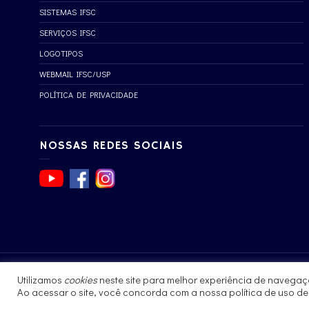
SISTEMAS IFSC
SERVIÇOS IFSC
LOGOTIPOS
WEBMAIL IFSC/USP
POLÍTICA DE PRIVACIDADE
NOSSAS REDES SOCIAIS
Utilizamos
cookies
neste site para melhor experiência de navegaç
© 2017 - 2023 | Instituto de Física de São Carlos
Ao acessar o site, você concorda com a nossa política de uso d