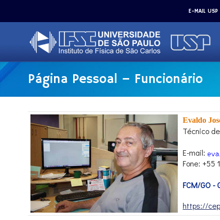
E-MAIL USP
Página Pessoal – Funcionário
Evaldo Jos
Técnico de
E-mail:
Fone: +55
FCM/GO - G
https://cep