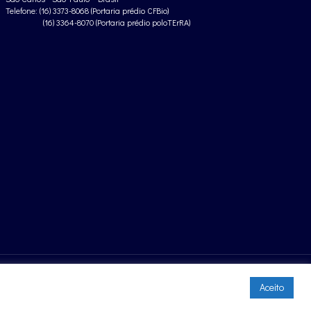
Telefone: (16) 3373-8068 (Portaria prédio CFBio)
(16) 3364-8070 (Portaria prédio poloTErRA)
Aceito