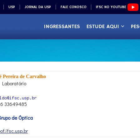
USP
JORNAL DA USP
FALE CONOSCO
IFSC NO YOUTUBE
INGRESSANTES
ESTUDE AQUI
PES
é Pereira de Carvalho
 Laboratório
 16 33649485
rupo de Óptica
of.ifsc.usp.br