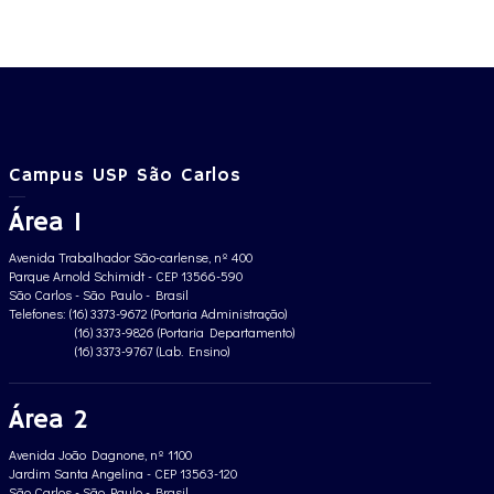
Campus USP São Carlos
Área 1
Avenida Trabalhador São-carlense, nº 400
Parque Arnold Schimidt - CEP 13566-590
São Carlos - São Paulo - Brasil
Telefones: (16) 3373-9672 (Portaria Administração)
(16) 3373-9826 (Portaria Departamento)
(16) 3373-9767 (Lab. Ensino)
Área 2
Avenida João Dagnone, nº 1100
Jardim Santa Angelina - CEP 13563-120
São Carlos - São Paulo - Brasil