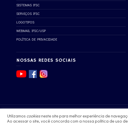
SISTEMAS IFSC
SERVIÇOS IFSC
LOGOTIPOS
WEBMAIL IFSC/USP
POLÍTICA DE PRIVACIDADE
NOSSAS REDES SOCIAIS
Utilizamos
cookies
neste site para melhor experiência de navegaç
© 2017 - 2023 | Instituto de Física de São Carlos
Ao acessar o site, você concorda com a nossa política de uso d