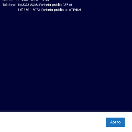
Telefone: (16) 3373-8068 (Portaria prédio CFBio)
(16) 3364-8070 (Portaria prédio poloTErRA)
Aceito