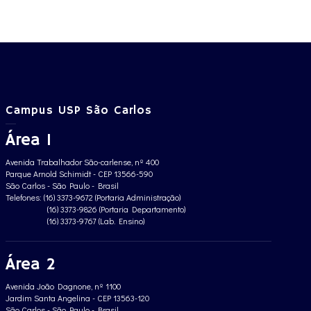
Campus USP São Carlos
Área 1
Avenida Trabalhador São-carlense, nº 400
Parque Arnold Schimidt - CEP 13566-590
São Carlos - São Paulo - Brasil
Telefones: (16) 3373-9672 (Portaria Administração)
(16) 3373-9826 (Portaria Departamento)
(16) 3373-9767 (Lab. Ensino)
Área 2
Avenida João Dagnone, nº 1100
Jardim Santa Angelina - CEP 13563-120
São Carlos - São Paulo - Brasil