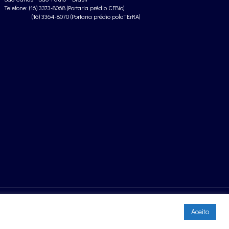
Telefone: (16) 3373-8068 (Portaria prédio CFBio)
(16) 3364-8070 (Portaria prédio poloTErRA)
Aceito