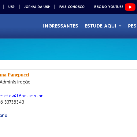
USP
JORNAL DA USP
FALE CONOSCO
IFSC NO YOUTUBE
INGRESSANTES
ESTUDE AQUI
PES
iana Panepucci
e Administração
16 33738343
oria