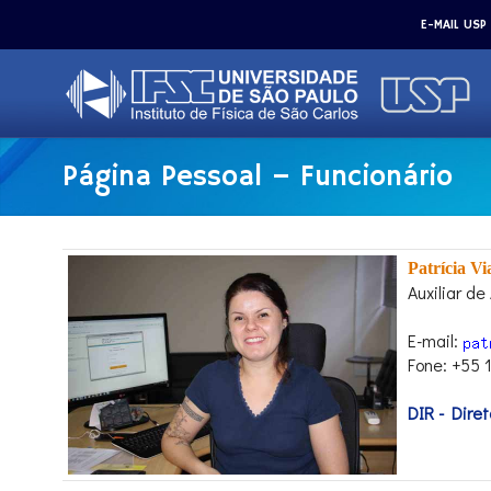
E-MAIL USP
Página Pessoal – Funcionário
Patrícia V
Auxiliar d
E-mail:
Fone: +55 
DIR - Diret