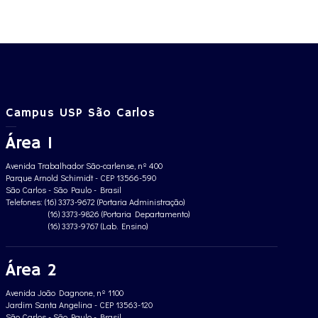
Campus USP São Carlos
Área 1
Avenida Trabalhador São-carlense, nº 400
Parque Arnold Schimidt - CEP 13566-590
São Carlos - São Paulo - Brasil
Telefones: (16) 3373-9672 (Portaria Administração)
(16) 3373-9826 (Portaria Departamento)
(16) 3373-9767 (Lab. Ensino)
Área 2
Avenida João Dagnone, nº 1100
Jardim Santa Angelina - CEP 13563-120
São Carlos - São Paulo - Brasil