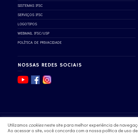
SISTEMAS IFSC
SERVIÇOS IFSC
LOGOTIPOS
WEBMAIL IFSC/USP
POLÍTICA DE PRIVACIDADE
NOSSAS REDES SOCIAIS
Utilizamos
cookies
neste site para melhor experiência de navegaç
© 2017 - 2023 | Instituto de Física de São Carlos
Ao acessar o site, você concorda com a nossa política de uso d