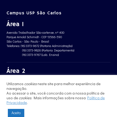
Campus USP São Carlos
Área 1
Avenida Trabalhador São-carlense, nº 400
Parque Arnold Schimidt - CEP 13566-590
São Carlos - São Paulo - Brasil
Telefones: (16) 3373-9672 (Portaria Administração)
(16) 3373-9826 (Portaria Departamento)
(16) 3373-9767 (Lab. Ensino)
Área 2
Avenida João Dagnone, nº 1100
Utilizamos
cookies
neste site para melhor experiência de
Jardim Santa Angelina - CEP 13563-120
São Carlos - São Paulo - Brasil
navegação.
Telefone: (16) 3373-8068 (Portaria prédio CFBio)
Ao acessar o site, você concorda com a nossa política de
(16) 3364-8070 (Portaria prédio poloTErRA)
uso de
cookies
. Mais informações sobre nossa
Política de
Privacidade
.
Aceito