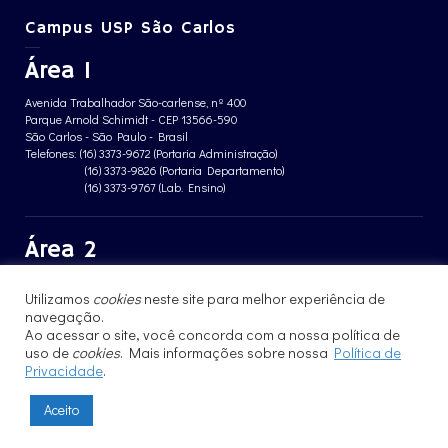
Campus USP São Carlos
Área 1
Avenida Trabalhador São-carlense, nº 400
Parque Arnold Schimidt - CEP 13566-590
São Carlos - São Paulo - Brasil
Telefones: (16) 3373-9672 (Portaria Administração)
(16) 3373-9826 (Portaria Departamento)
(16) 3373-9767 (Lab. Ensino)
Área 2
Avenida João Dagnone, nº 1100
Utilizamos
cookies
neste site para melhor experiência de
Jardim Santa Angelina - CEP 13563-120
São Carlos - São Paulo - Brasil
navegação.
Telefone: (16) 3373-8068 (Portaria prédio CFBio)
Ao acessar o site, você concorda com a nossa política de
(16) 3364-8070 (Portaria prédio poloTErRA)
uso de
cookies
. Mais informações sobre nossa
Política de
Privacidade
.
Aceito
© 2017 - 2023 | Instituto de Física de São Carlos