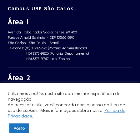
Campus USP São Carlos
Área 1
Avenida Trabalhador São-carlense, nº 400
Parque Arnold Schimidt - CEP 13566-590
São Carlos - São Paulo - Brasil
Telefones: (16) 3373-9672 (Portaria Administração)
(16) 3373-9826 (Portaria Departamento)
(16) 3373-9767 (Lab. Ensino)
Área 2
Avenida João Dagnone, nº 1100
Utilizamos
cookies
neste site para melhor experiência de
Jardim Santa Angelina - CEP 13563-120
São Carlos - São Paulo - Brasil
navegação.
Telefone: (16) 3373-8068 (Portaria prédio CFBio)
Ao acessar o site, você concorda com a nossa política de
(16) 3364-8070 (Portaria prédio poloTErRA)
uso de
cookies
. Mais informações sobre nossa
Política de
Privacidade
.
Aceito
© 2017 - 2023 | Instituto de Física de São Carlos