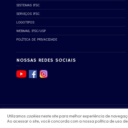
SISTEMAS IFSC
SERVIÇOS IFSC
LOGOTIPOS
WEBMAIL IFSC/USP
POLÍTICA DE PRIVACIDADE
NOSSAS REDES SOCIAIS
Utilizamos
cookies
neste site para melhor experiência de navegaç
© 2017 - 2023 | Instituto de Física de São Carlos
Ao acessar o site, você concorda com a nossa política de uso d