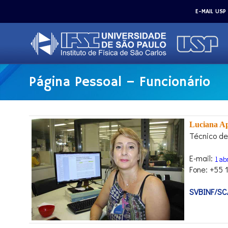
E-MAIL USP
Página Pessoal – Funcionário
Luciana Ap
Técnico d
E-mail:
Fone: +55
SVBINF/SC