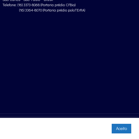
Telefone: (16) 3373-8068 (Portaria prédio CFBio)
(16) 3364-8070 (Portaria prédio poloTErRA)
Aceito