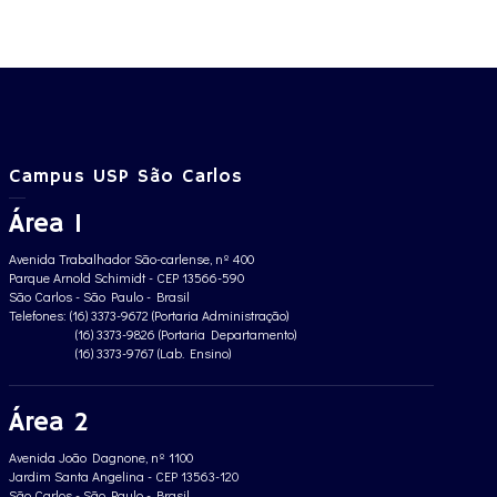
Campus USP São Carlos
Área 1
Avenida Trabalhador São-carlense, nº 400
Parque Arnold Schimidt - CEP 13566-590
São Carlos - São Paulo - Brasil
Telefones: (16) 3373-9672 (Portaria Administração)
(16) 3373-9826 (Portaria Departamento)
(16) 3373-9767 (Lab. Ensino)
Área 2
Avenida João Dagnone, nº 1100
Jardim Santa Angelina - CEP 13563-120
São Carlos - São Paulo - Brasil