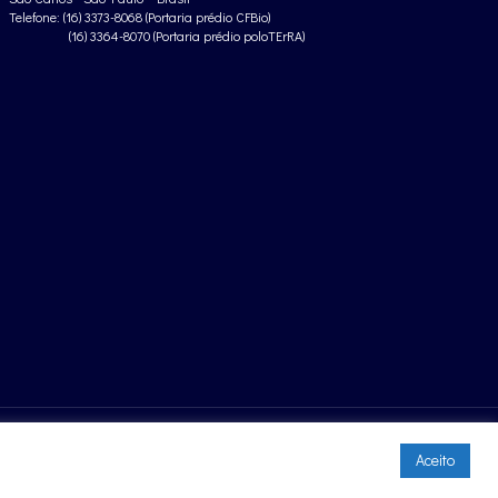
Telefone: (16) 3373-8068 (Portaria prédio CFBio)
(16) 3364-8070 (Portaria prédio poloTErRA)
Aceito