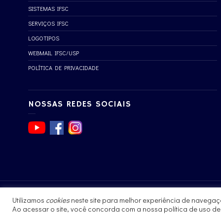
SISTEMAS IFSC
SERVIÇOS IFSC
LOGOTIPOS
WEBMAIL IFSC/USP
POLÍTICA DE PRIVACIDADE
NOSSAS REDES SOCIAIS
Utilizamos
cookies
neste site para melhor experiência de navegaç
© 2017 - 2023 | Instituto de Física de São Carlos
Ao acessar o site, você concorda com a nossa política de uso d