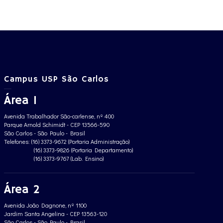
Campus USP São Carlos
Área 1
Avenida Trabalhador São-carlense, nº 400
Parque Arnold Schimidt - CEP 13566-590
São Carlos - São Paulo - Brasil
Telefones: (16) 3373-9672 (Portaria Administração)
(16) 3373-9826 (Portaria Departamento)
(16) 3373-9767 (Lab. Ensino)
Área 2
Avenida João Dagnone, nº 1100
Jardim Santa Angelina - CEP 13563-120
São Carlos - São Paulo - Brasil