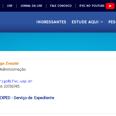
USP
JORNAL DA USP
FALE CONOSCO
IFSC NO YOUTUBE
INGRESSANTES
ESTUDE AQUI
PES
igo Zenatte
e Administração
16 33736745
XPED - Serviço de Expediente