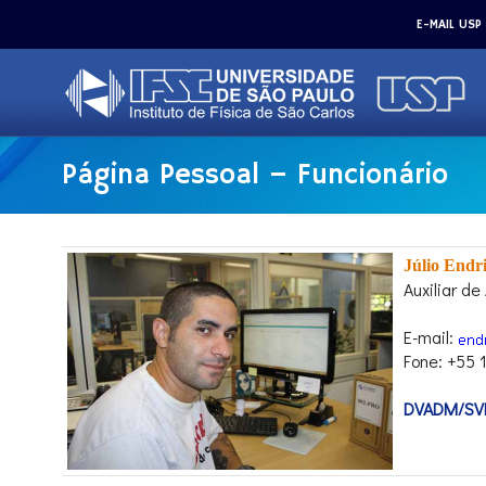
E-MAIL USP
Página Pessoal – Funcionário
Júlio Endr
Auxiliar d
E-mail:
Fone: +55 
DVADM/SVE