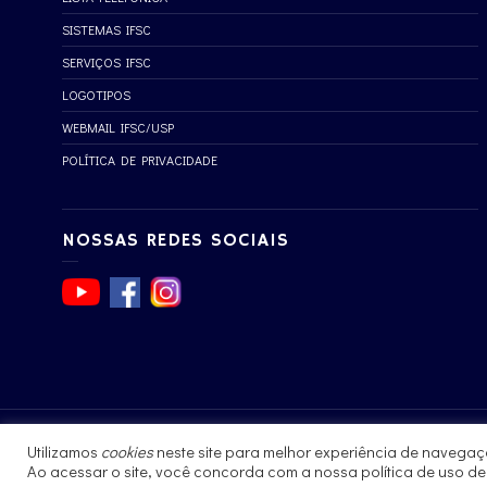
SISTEMAS IFSC
SERVIÇOS IFSC
LOGOTIPOS
WEBMAIL IFSC/USP
POLÍTICA DE PRIVACIDADE
NOSSAS REDES SOCIAIS
Utilizamos
cookies
neste site para melhor experiência de navegaç
© 2017 - 2023 | Instituto de Física de São Carlos
Ao acessar o site, você concorda com a nossa política de uso d