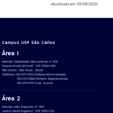
Atualizado em: 05/08/2026
Campus USP São Carlos
Área 1
Avenida Trabalhador São-carlense, nº 400
Parque Arnold Schimidt - CEP 13566-590
São Carlos - São Paulo - Brasil
Telefones: (16) 3373-9672 (Portaria Administração)
(16) 3373-9826 (Portaria Departamento)
(16) 3373-9767 (Lab. Ensino)
Área 2
Avenida João Dagnone, nº 1100
Jardim Santa Angelina - CEP 13563-120