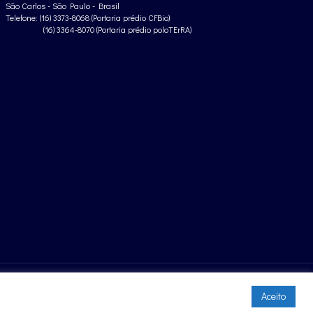
São Carlos - São Paulo - Brasil
Telefone: (16) 3373-8068 (Portaria prédio CFBio)
(16) 3364-8070 (Portaria prédio poloTErRA)
Aceito