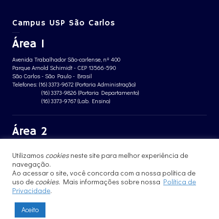
Campus USP São Carlos
Área 1
Avenida Trabalhador São-carlense, nº 400
Parque Arnold Schimidt - CEP 13566-590
São Carlos - São Paulo - Brasil
Telefones: (16) 3373-9672 (Portaria Administração)
(16) 3373-9826 (Portaria Departamento)
(16) 3373-9767 (Lab. Ensino)
Área 2
Avenida João Dagnone, nº 1100
Utilizamos
cookies
neste site para melhor experiência de
Jardim Santa Angelina - CEP 13563-120
São Carlos - São Paulo - Brasil
navegação.
Telefone: (16) 3373-8068 (Portaria prédio CFBio)
Ao acessar o site, você concorda com a nossa política de
(16) 3364-8070 (Portaria prédio poloTErRA)
uso de
cookies
. Mais informações sobre nossa
Política de
Privacidade
.
Aceito