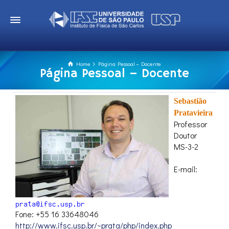
Home
Página Pessoal – Docente
Página Pessoal – Docente
Sebastião
Pratavieira
Professor
Doutor
MS-3-2
E-mail:
Fone: +55 16 33648046
http://www.ifsc.usp.br/~prata/php/index.php