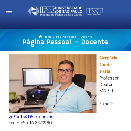
Home
Página Pessoal – Docente
Página Pessoal – Docente
Gregório
Couto
Faria
Professor
Doutor
MS-3-1
E-mail:
Fone: +55 16 33739805