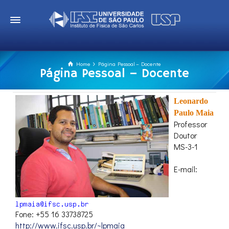
Home
Página Pessoal – Docente
Página Pessoal – Docente
Leonardo
Paulo Maia
Professor
Doutor
MS-3-1
E-mail:
Fone: +55 16 33738725
http://www.ifsc.usp.br/~lpmaia