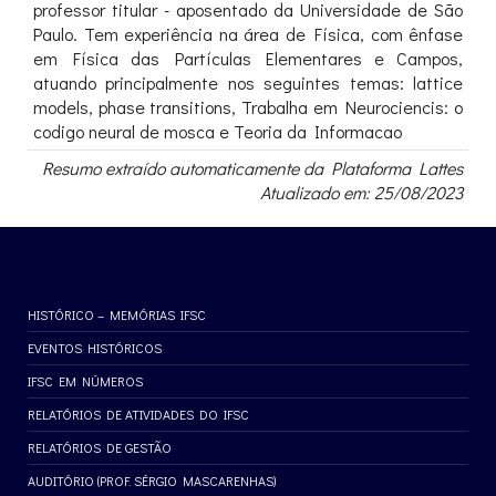
professor titular - aposentado da Universidade de São
Paulo. Tem experiência na área de Física, com ênfase
em Física das Partículas Elementares e Campos,
atuando principalmente nos seguintes temas: lattice
models, phase transitions, Trabalha em Neurociencis: o
codigo neural de mosca e Teoria da Informacao
Resumo extraído automaticamente da Plataforma Lattes
Atualizado em: 25/08/2023
HISTÓRICO – MEMÓRIAS IFSC
EVENTOS HISTÓRICOS
IFSC EM NÚMEROS
RELATÓRIOS DE ATIVIDADES DO IFSC
RELATÓRIOS DE GESTÃO
AUDITÓRIO (PROF. SÉRGIO MASCARENHAS)