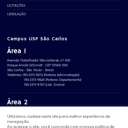
LICITAÇÕES
LEGISLAÇÃO
Campus USP São Carlos
Área 1
Avenida Trabalhador São-carlense, nº 400
Parque Arnold Schimidt - CEP 13566-590
São Carlos - São Paulo - Brasil
Telefones: (16) 3373-9672 (Portaria Administração)
(16) 3373-9826 (Portaria Departamento)
(16) 3373-9767 (Lab. Ensino)
Área 2
Avenida João Dagnone, nº 1100
Utilizamos
cookies
neste site para melhor experiência de
Jardim Santa Angelina - CEP 13563-120
São Carlos - São Paulo - Brasil
navegação.
Telefone: (16) 3373-8068 (Portaria prédio CFBio)
Ao acessar o site, você concorda com a nossa política de