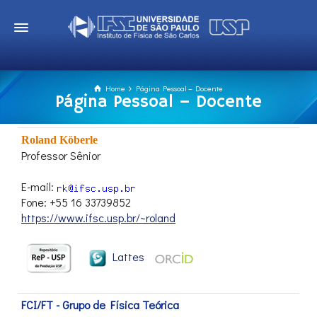
Home
Página Pessoal – Docente
Página Pessoal – Docente
Roland Köberle
Professor Sênior
E-mail:
Fone: +55 16 33739852
https://www.ifsc.usp.br/~roland
Lattes
FCI/FT - Grupo de Física Teórica