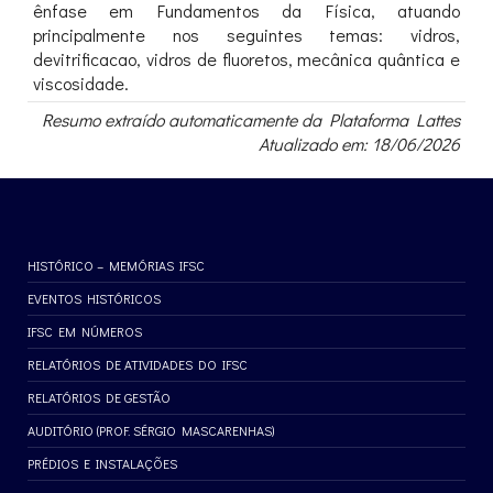
ênfase em Fundamentos da Física, atuando
principalmente nos seguintes temas: vidros,
devitrificacao, vidros de fluoretos, mecânica quântica e
viscosidade.
Resumo extraído automaticamente da Plataforma Lattes
Atualizado em: 18/06/2026
HISTÓRICO – MEMÓRIAS IFSC
EVENTOS HISTÓRICOS
IFSC EM NÚMEROS
RELATÓRIOS DE ATIVIDADES DO IFSC
RELATÓRIOS DE GESTÃO
AUDITÓRIO (PROF. SÉRGIO MASCARENHAS)
PRÉDIOS E INSTALAÇÕES