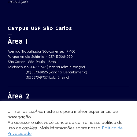
LEGISLAÇÃO
Campus USP São Carlos
Área 1
Avenida Trabalhador São-carlense, nº 400
Parque Arnold Schimidt - CEP 13566-590
São Carlos - São Paulo - Brasil
Telefones: (16) 3373-9672 (Portaria Administração)
(16) 3373-9826 (Portaria Departamento)
(16) 3373-9767 (Lab. Ensino)
Área 2
Avenida João Dagnone, nº 1100
Utilizamos
cookies
neste site para melhor experiência de
Jardim Santa Angelina - CEP 13563-120
São Carlos - São Paulo - Brasil
navegação.
Telefone: (16) 3373-8068 (Portaria prédio CFBio)
Ao acessar o site, você concorda com a nossa política de
(16) 3364-8070 (Portaria prédio poloTErRA)
uso de
cookies
. Mais informações sobre nossa
Política de
Privacidade
.