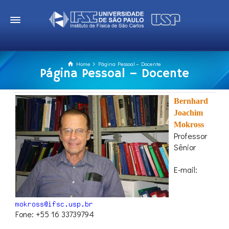
Home
Página Pessoal – Docente
Página Pessoal – Docente
Bernhard
Joachim
Mokross
Professor
Sênior
E-mail:
Fone: +55 16 33739794