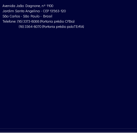
Avenida João Dagnone, nº 1100
Jardim Santa Angelina - CEP 13563-120
São Carlos - São Paulo - Brasil
Telefone: (16) 3373-8068 (Portaria prédio CFBio)
(16) 3364-8070 (Portaria prédio poloTErRA)