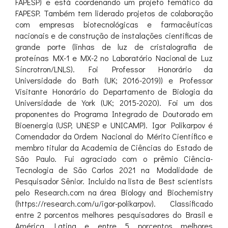
FAPESP) e está coordenando um projeto temático da
FAPESP. Também tem liderado projetos de colaboração
com empresas biotecnológicas e farmacêuticas
nacionais e de construção de instalações cientificas de
grande porte (linhas de luz de cristalografia de
proteínas MX-1 e MX-2 no Laboratório Nacional de Luz
Síncrotron/LNLS). Foi Professor Honorário da
Universidade do Bath (UK; 2016-2019)) e Professor
Visitante Honorário do Departamento de Biologia da
Universidade de York (UK; 2015-2020). Foi um dos
proponentes do Programa Integrado de Doutorado em
Bioenergia (USP, UNESP e UNICAMP). Igor Polikarpov é
Comendador da Ordem Nacional do Mérito Científico e
membro titular da Academia de Ciências do Estado de
São Paulo. Fui agraciado com o prêmio Ciência-
Tecnologia de São Carlos 2021 na Modalidade de
Pesquisador Sênior. Incluido na lista de Best scientists
pelo Research.com na área Biology and Biochemistry
(https://research.com/u/igor-polikarpov). Classificado
entre 2 porcentos melhores pesquisadores do Brasil e
América Latina e entre 5 porcentos melhores