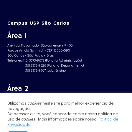
Campus USP São Carlos
Área 1
Avenida Trabalhador São-carlense, nº 400
Parque Arnold Schimidt - CEP 13566-590
São Carlos - São Paulo - Brasil
Telefones: (16) 3373-9672 (Portaria Administração)
(16) 3373-9826 (Portaria Departamento)
(16) 3373-9767 (Lab. Ensino)
Área 2
Avenida João Dagnone, nº 1100
Utilizamos
cookies
neste site para melhor experiência de
Jardim Santa Angelina - CEP 13563-120
São Carlos - São Paulo - Brasil
navegação.
Telefone: (16) 3373-8068 (Portaria prédio CFBio)
Ao acessar o site, você concorda com a nossa política de
(16) 3364-8070 (Portaria prédio poloTErRA)
uso de
cookies
. Mais informações sobre nossa
Política de
Privacidade
.