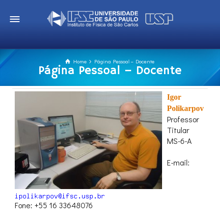
Home
Página Pessoal – Docente
Página Pessoal – Docente
Igor
Polikarpov
Professor
Titular
MS-6-A
E-mail:
Fone: +55 16 33648076