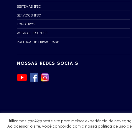
SISTEMAS IFSC
SERVIÇOS IFSC
LOGOTIPOS
WEBMAIL IFSC/USP
POLÍTICA DE PRIVACIDADE
NOSSAS REDES SOCIAIS
Utilizamos
cookies
neste site para melhor experiência de navegaç
© 2017 - 2023 | Instituto de Física de São Carlos
Ao acessar o site, você concorda com a nossa política de uso d