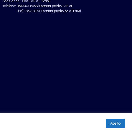
São Carlos - São Paulo - Brasil
Telefone: (16) 3373-8068 (Portaria prédio CFBio)
(16) 3364-8070 (Portaria prédio poloTErRA)
Aceito