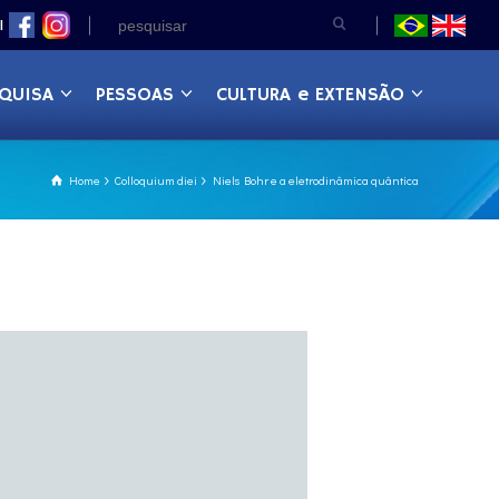
|
QUISA
PESSOAS
CULTURA e EXTENSÃO
Home
Colloquium diei
Niels Bohr e a eletrodinâmica quântica