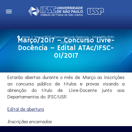
Home
Março/2017 – Concurso Livre-Docência – Edital ATAc/IFSC-
Março/2017 – Concurso Livre-
01/2017
Docência – Edital ATAc/IFSC-
01/2017
Estarão abertas durante o mês de Março as inscrições
ao concurso público de títulos e provas visando a
obtenção do título de Livre-Docente junto aos
Departamentos do IFSC/USP.
Edital de abertura
Inscrições encerradas