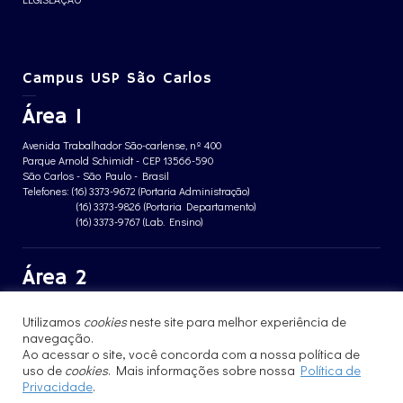
Campus USP São Carlos
Área 1
Avenida Trabalhador São-carlense, nº 400
Parque Arnold Schimidt - CEP 13566-590
São Carlos - São Paulo - Brasil
Telefones: (16) 3373-9672 (Portaria Administração)
(16) 3373-9826 (Portaria Departamento)
(16) 3373-9767 (Lab. Ensino)
Área 2
Avenida João Dagnone, nº 1100
Utilizamos
cookies
neste site para melhor experiência de
Jardim Santa Angelina - CEP 13563-120
navegação.
São Carlos - São Paulo - Brasil
Telefone: (16) 3373-8068 (Portaria prédio CFBio)
Ao acessar o site, você concorda com a nossa política de
(16) 3364-8070 (Portaria prédio poloTErRA)
uso de
cookies
. Mais informações sobre nossa
Política de
Privacidade
.