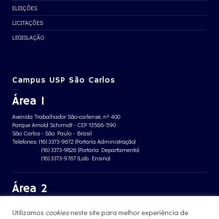
ELEIÇÕES
LICITAÇÕES
LEGISLAÇÃO
Campus USP São Carlos
Área 1
Avenida Trabalhador São-carlense, nº 400
Parque Arnold Schimidt - CEP 13566-590
São Carlos - São Paulo - Brasil
Telefones: (16) 3373-9672 (Portaria Administração)
(16) 3373-9826 (Portaria Departamento)
(16) 3373-9767 (Lab. Ensino)
Área 2
Avenida João Dagnone, nº 1100
Utilizamos
cookies
neste site para melhor experiência de
Jardim Santa Angelina - CEP 13563-120