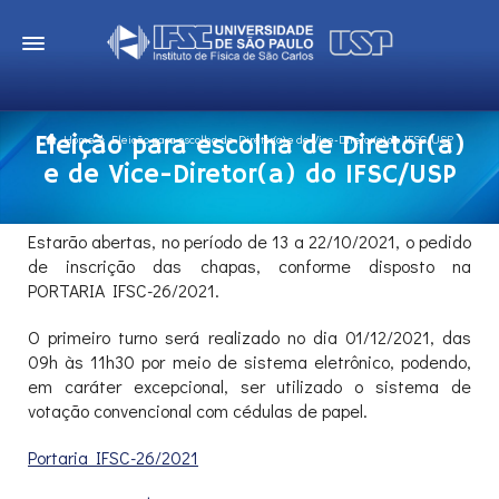
Eleição para escolha de Diretor(a)
Home
Eleição para escolha de Diretor(a) e de Vice-Diretor(a) do IFSC/USP
e de Vice-Diretor(a) do IFSC/USP
Estarão abertas, no período de 13 a 22/10/2021, o pedido
de inscrição das chapas, conforme disposto na
PORTARIA IFSC-26/2021.
O primeiro turno será realizado no dia 01/12/2021, das
09h às 11h30 por meio de sistema eletrônico, podendo,
em caráter excepcional, ser utilizado o sistema de
votação convencional com cédulas de papel.
Portaria IFSC-26/2021