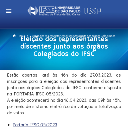
Home
Eleição dos representantes discentes junto aos órgãos Colegiados
Eleição dos representantes
do IFSC
discentes junto aos órgãos
Colegiados do IFSC
Estão abertas, até às 16h do dia 27.03.2023, as
inscrições para a eleição dos representantes discentes
junto aos órgãos Colegiados do IFSC, conforme disposto
na PORTARIA IFSC-05/2023.
A eleição acontecerá no dia 18.04.2023, das 09h às 15h,
por meio de sistema eletrônico de votação e totalização
de votos.
Portaria IFSC 05/2023