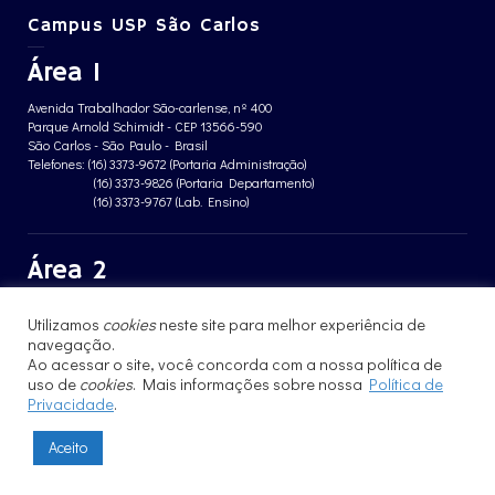
Campus USP São Carlos
Área 1
Avenida Trabalhador São-carlense, nº 400
Parque Arnold Schimidt - CEP 13566-590
São Carlos - São Paulo - Brasil
Telefones: (16) 3373-9672 (Portaria Administração)
(16) 3373-9826 (Portaria Departamento)
(16) 3373-9767 (Lab. Ensino)
Área 2
Avenida João Dagnone, nº 1100
Utilizamos
cookies
neste site para melhor experiência de
Jardim Santa Angelina - CEP 13563-120
São Carlos - São Paulo - Brasil
navegação.
Telefone: (16) 3373-8068 (Portaria prédio CFBio)
Ao acessar o site, você concorda com a nossa política de
(16) 3364-8070 (Portaria prédio poloTErRA)
uso de
cookies
. Mais informações sobre nossa
Política de
Privacidade
.
Aceito
© 2017 - 2023 | Instituto de Física de São Carlos