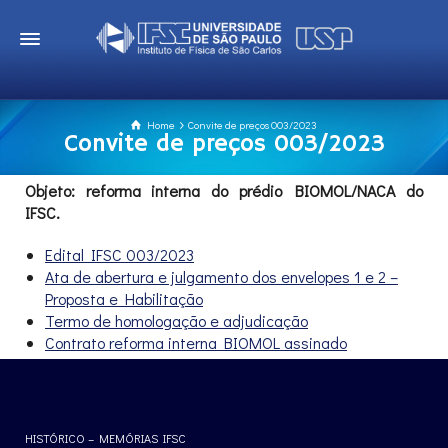
Home
Convite de preços 003/2023
Convite de preços 003/2023
Objeto: reforma interna do prédio BIOMOL/NACA do
IFSC.
Edital IFSC 003/2023
Ata de abertura e julgamento dos envelopes 1 e 2 –
Proposta e Habilitação
Termo de homologação e adjudicação
Contrato reforma interna BIOMOL assinado
HISTÓRICO – MEMÓRIAS IFSC