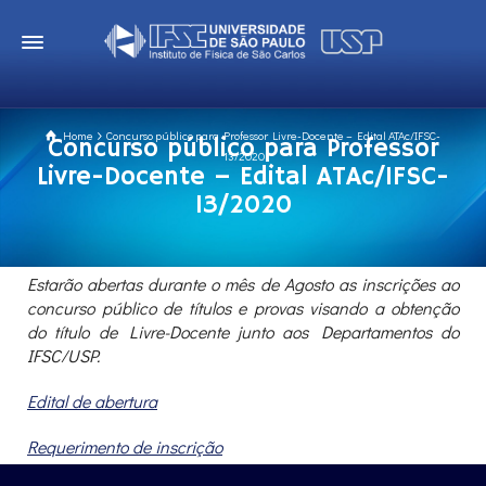
Home
Concurso público para Professor Livre-Docente – Edital ATAc/IFSC-
Concurso público para Professor
13/2020
Livre-Docente – Edital ATAc/IFSC-
13/2020
Estarão abertas durante o mês de Agosto as inscrições ao
concurso público de títulos e provas visando a obtenção
do título de Livre-Docente junto aos Departamentos do
IFSC/USP.
Edital de abertura
Requerimento de inscrição