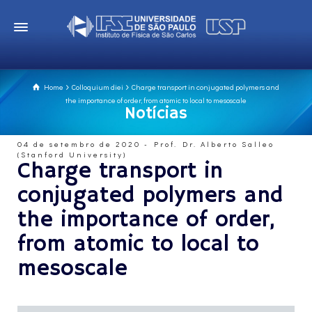
Home
Colloquium diei
Charge transport in conjugated polymers and
the importance of order, from atomic to local to mesoscale
Notícias
04 de setembro de 2020 - Prof. Dr. Alberto Salleo
(Stanford University)
Charge transport in
conjugated polymers and
the importance of order,
from atomic to local to
mesoscale