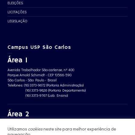
ELEIÇÕES
LICITAÇÕES
LEGISLAÇÃO
Campus USP São Carlos
Área 1
Avenida Trabalhador São-carlense, nº 400
Parque Arnold Schimidt - CEP 13566-590
São Carlos - São Paulo - Brasil
Telefones: (16) 3373-9672 (Portaria Administração)
(16) 3373-9826 (Portaria Departamento)
(16) 3373-9767 (Lab. Ensino)
Área 2
Avenida João Dagnone, nº 1100
Utilizamos
cookies
neste site para melhor experiência de
Jardim Santa Angelina - CEP 13563-120
navegação.
São Carlos - São Paulo - Brasil