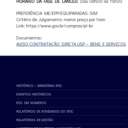
HORÁRIO DA FASE DE LANCES:
Das 08h00 às 15h00
PREFERÊNCIA ME/EPP/EQUIPARADAS: SIM
Critério de Julgamento: menor preço por item
Link: https://www.gov.br/compras/pt-br
Documentos:
AVISO CONTRATAÇÃO DIRETA USP – BENS E SERVIÇOS
HISTÓRICO – MEMÓRIAS IFSC
EVENTOS HISTÓRICOS
IFSC EM NÚMEROS
RELATÓRIOS DE ATIVIDADES DO IFSC
RELATÓRIOS DE GESTÃO