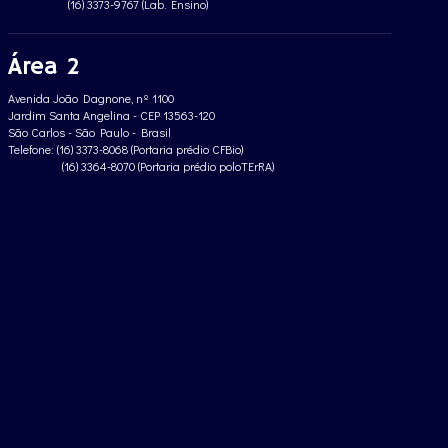
(16) 3373-9767 (Lab. Ensino)
Área 2
Avenida João Dagnone, nº 1100
Jardim Santa Angelina - CEP 13563-120
São Carlos - São Paulo - Brasil
Telefone: (16) 3373-8068 (Portaria prédio CFBio)
(16) 3364-8070 (Portaria prédio poloTErRA)