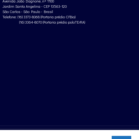
Avenida João Dagnone, nº 1100
Jardim Santa Angelina - CEP 13563-120
São Carlos - São Paulo - Brasil
Telefone: (16) 3373-8068 (Portaria prédio CFBio)
(16) 3364-8070 (Portaria prédio poloTErRA)