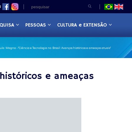
|
QUISA
PESSOAS
CULTURA e EXTENSÃO
ula Magna - "Ciência e Tecnologia no Brasil: Avanços históricos e ameaças atuais"
 históricos e ameaças