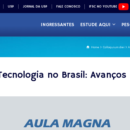
USP
JORNAL DA USP
FALE CONOSCO
IFSC NO YOUTUBE
INGRESSANTES
ESTUDE AQUI
PES
Home
Colloquium diei
A
ecnologia no Brasil: Avanços