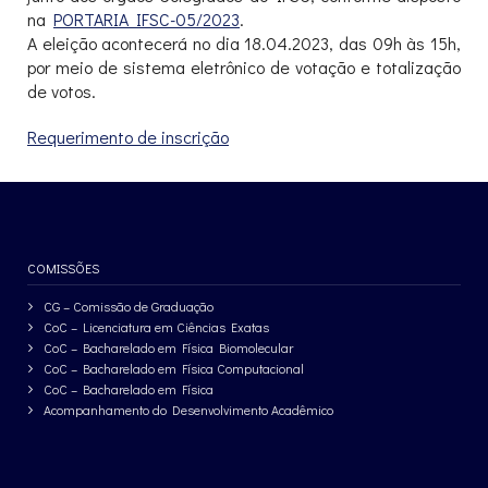
na
PORTARIA IFSC-05/2023
.
A eleição acontecerá no dia 18.04.2023, das 09h às 15h,
por meio de sistema eletrônico de votação e totalização
de votos.
Requerimento de inscrição
COMISSÕES
CG – Comissão de Graduação
CoC – Licenciatura em Ciências Exatas
CoC – Bacharelado em Física Biomolecular
CoC – Bacharelado em Física Computacional
CoC – Bacharelado em Física
Acompanhamento do Desenvolvimento Acadêmico