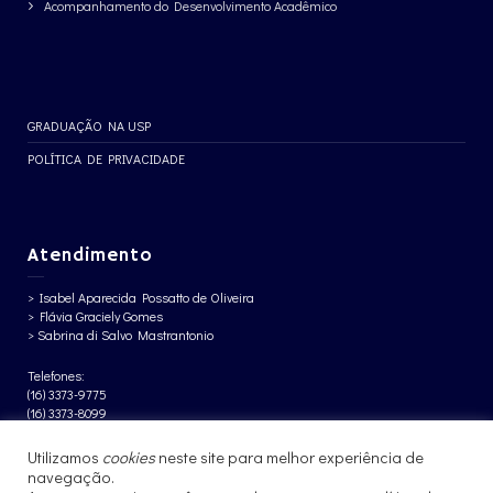
Acompanhamento do Desenvolvimento Acadêmico
GRADUAÇÃO NA USP
POLÍTICA DE PRIVACIDADE
Atendimento
> Isabel Aparecida Possatto de Oliveira
> Flávia Graciely Gomes
> Sabrina di Salvo Mastrantonio
Telefones:
(16) 3373-9775
(16) 3373-8099
Horário de Atendimento:
Utilizamos
cookies
neste site para melhor experiência de
Segunda à sexta-feira, das 09h30 às 11h30 e das 14h às 16h.
navegação.
Terças-feiras, das 18h às 19h (apenas em dias letivos).