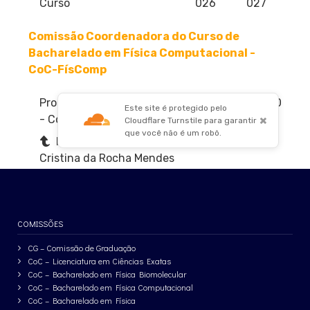
COMISSÕES
CG – Comissão de Graduação
CoC – Licenciatura em Ciências Exatas
CoC – Bacharelado em Física Biomolecular
CoC – Bacharelado em Física Computacional
CoC – Bacharelado em Física