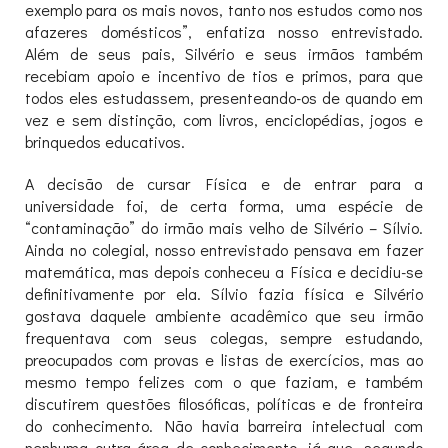
exemplo para os mais novos, tanto nos estudos como nos
afazeres domésticos”, enfatiza nosso entrevistado.
Além de seus pais, Silvério e seus irmãos também
recebiam apoio e incentivo de tios e primos, para que
todos eles estudassem, presenteando-os de quando em
vez e sem distinção, com livros, enciclopédias, jogos e
brinquedos educativos.
A decisão de cursar Física e de entrar para a
universidade foi, de certa forma, uma espécie de
“contaminação” do irmão mais velho de Silvério – Sílvio.
Ainda no colegial, nosso entrevistado pensava em fazer
matemática, mas depois conheceu a Física e decidiu-se
definitivamente por ela. Sílvio fazia física e Silvério
gostava daquele ambiente acadêmico que seu irmão
frequentava com seus colegas, sempre estudando,
preocupados com provas e listas de exercícios, mas ao
mesmo tempo felizes com o que faziam, e também
discutirem questões filosóficas, políticas e de fronteira
do conhecimento. Não havia barreira intelectual com
nenhuma outra área de conhecimento, já que, segundo