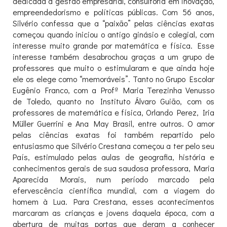
dedicada à gestão empresarial, consultoria em inovação,
empreendedorismo e políticas públicas. Com 56 anos,
Silvério confessa que a “paixão” pelas ciências exatas
começou quando iniciou o antigo ginásio e colegial, com
interesse muito grande por matemática e física. Esse
interesse também desabrochou graças a um grupo de
professores que muito o estimularam e que ainda hoje
ele os elege como “memoráveis”. Tanto no Grupo Escolar
Eugênio Franco, com a Profª Maria Terezinha Venusso
de Toledo, quanto no Instituto Álvaro Guião, com os
professores de matemática e física, Orlando Perez, Iria
Müller Guerrini e Ana May Brasil, entre outros. O amor
pelas ciências exatas foi também repartido pelo
entusiasmo que Silvério Crestana começou a ter pelo seu
País, estimulado pelas aulas de geografia, história e
conhecimentos gerais de sua saudosa professora, Maria
Aparecida Morais, num período marcado pela
efervescência científica mundial, com a viagem do
homem à Lua. Para Crestana, esses acontecimentos
marcaram as crianças e jovens daquela época, com a
abertura de muitas portas que deram a conhecer