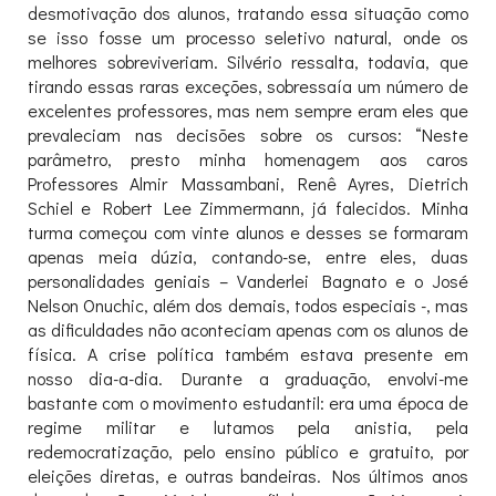
desmotivação dos alunos, tratando essa situação como
se isso fosse um processo seletivo natural, onde os
melhores sobreviveriam. Silvério ressalta, todavia, que
tirando essas raras exceções, sobressaía um número de
excelentes professores, mas nem sempre eram eles que
prevaleciam nas decisões sobre os cursos: “Neste
parâmetro, presto minha homenagem aos caros
Professores Almir Massambani, Renê Ayres, Dietrich
Schiel e Robert Lee Zimmermann, já falecidos. Minha
turma começou com vinte alunos e desses se formaram
apenas meia dúzia, contando-se, entre eles, duas
personalidades geniais – Vanderlei Bagnato e o José
Nelson Onuchic, além dos demais, todos especiais -, mas
as dificuldades não aconteciam apenas com os alunos de
física. A crise política também estava presente em
nosso dia-a-dia. Durante a graduação, envolvi-me
bastante com o movimento estudantil: era uma época de
regime militar e lutamos pela anistia, pela
redemocratização, pelo ensino público e gratuito, por
eleições diretas, e outras bandeiras. Nos últimos anos