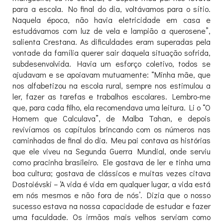
para a escola. No final do dia, voltávamos para o sítio.
Naquela época, não havia eletricidade em casa e
estudávamos com luz de vela e lampião a querosene”,
salienta Crestana. As dificuldades eram superadas pela
vontade da família querer sair daquela situação sofrida,
subdesenvolvida. Havia um esforço coletivo, todos se
ajudavam e se apoiavam mutuamente: “Minha mãe, que
nos alfabetizou na escola rural, sempre nos estimulou a
ler, fazer as tarefas e trabalhos escolares. Lembro-me
que, para cada filho, ela recomendava uma leitura. Li o “O
Homem que Calculava”, de Malba Tahan, e depois
revivíamos os capítulos brincando com os números nas
caminhadas de final do dia. Meu pai contava as histórias
que ele viveu na Segunda Guerra Mundial, onde serviu
como pracinha brasileiro. Ele gostava de ler e tinha uma
boa cultura; gostava de clássicos e muitas vezes citava
Dostoiévski – ‘A vida é vida em qualquer lugar, a vida está
em nós mesmos e não fora de nós’. Dizia que o nosso
sucesso estava na nossa capacidade de estudar e fazer
uma faculdade. Os irmãos mais velhos serviam como