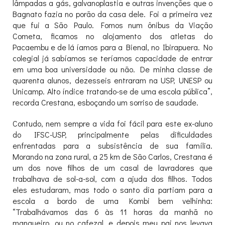
lâmpadas a gás, galvanoplastia e outras invenções que o
Bagnato fazia no porão da casa dele. Foi a primeira vez
que fui a São Paulo. Fomos num ônibus da Viação
Cometa, ficamos no alojamento dos atletas do
Pacaembu e de lá íamos para a Bienal, no Ibirapuera. No
colegial já sabíamos se teríamos capacidade de entrar
em uma boa universidade ou não. De minha classe de
quarenta alunos, dezesseis entraram na USP, UNESP ou
Unicamp. Alto índice tratando-se de uma escola pública”,
recorda Crestana, esboçando um sorriso de saudade.
Contudo, nem sempre a vida foi fácil para este ex-aluno
do IFSC-USP, principalmente pelas dificuldades
enfrentadas para a subsistência de sua família.
Morando na zona rural, a 25 km de São Carlos, Crestana é
um dos nove filhos de um casal de lavradores que
trabalhava de sol-a-sol, com a ajuda dos filhos. Todos
eles estudaram, mas todo o santo dia partiam para a
escola a bordo de uma Kombi bem velhinha:
“Trabalhávamos das 6 às 11 horas da manhã no
mangueiro, ou no cafezal, e depois meu pai nos levava