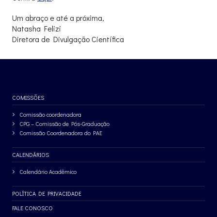
Um abraço e até a próxima,
Natasha Felizi
Diretora de Divulgação Científica
COMISSÕES
Comissão coordenadora
CPG – Comissão de Pós-Graduação
Comissão Coordenadora do PAE
CALENDÁRIOS
Calendário Acadêmico
POLÍTICA DE PRIVACIDADE
FALE CONOSCO