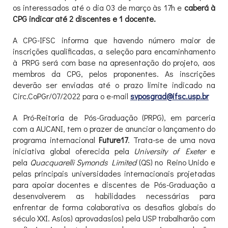
os interessados até o dia 03 de março às 17h e
caberá à
CPG indicar até 2 discentes e 1 docente.
A CPG-IFSC informa que havendo número maior de
inscrições qualificadas, a seleção para encaminhamento
à PRPG será com base na apresentação do projeto, aos
membros da CPG, pelos proponentes. As inscrições
deverão ser enviadas até o prazo limite indicado na
Circ.CoPGr/07/2022 para o e-mail
svposgrad@ifsc.usp.br
A Pró-Reitoria de Pós-Graduação (PRPG), em parceria
com a AUCANI, tem o prazer de anunciar o lançamento do
programa internacional
Future17
. Trata-se de uma nova
iniciativa global oferecida pela
University of Exeter
e
pela
Quacquarelli Symonds Limited
(QS) no Reino Unido e
pelas principais universidades internacionais projetadas
para apoiar docentes e discentes de Pós-Graduação a
desenvolverem as habilidades necessárias para
enfrentar de forma colaborativa os desafios globais do
século XXI. As(os) aprovadas(os) pela USP trabalharão com