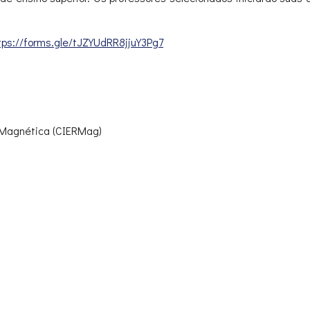
tps://forms.gle/tJZYUdRR8jjuY3Pg7
 Magnética (CIERMag)