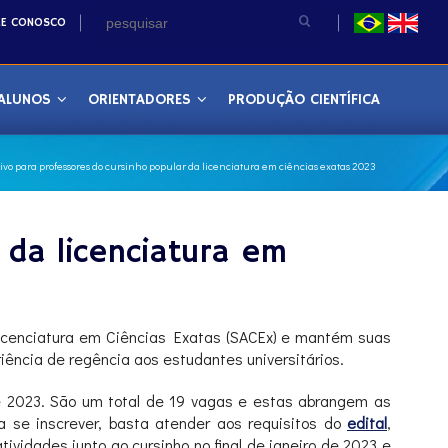
LE CONOSCO
ALUNOS
ORIENTADORES
PRODUÇÃO CIENTÍFICA
tivo para professores do cursinho popular da licenciatura em ciências exatas 2023
 da licenciatura em
Licenciatura em Ciências Exatas (SACEx) e mantém suas
ência de regência aos estudantes universitários.
de 2023. São um total de 19 vagas e estas abrangem as
ara se inscrever, basta atender aos requisitos do
edital
,
ividades junto ao cursinho no final de janeiro de 2023 e