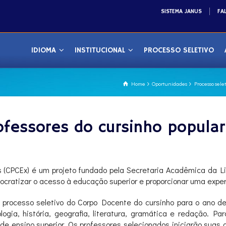
SISTEMA JANUS
FA
IDIOMA
INSTITUCIONAL
PROCESSO SELETIVO
Home
Oportunidades
Processo sele
ofessores do cursinho popular
s (CPCEx) é um projeto fundado pela Secretaria Acadêmica da 
ratizar o acesso à educação superior e proporcionar uma experi
o processo seletivo do Corpo Docente do cursinho para o ano 
ologia, história, geografia, literatura, gramática e redação. P
de ensino superior. Os professores selecionados iniciarão suas at