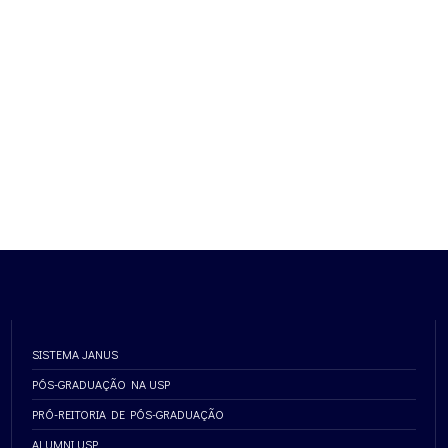
SISTEMA JANUS
PÓS-GRADUAÇÃO NA USP
PRÓ-REITORIA DE PÓS-GRADUAÇÃO
ALUMNI USP