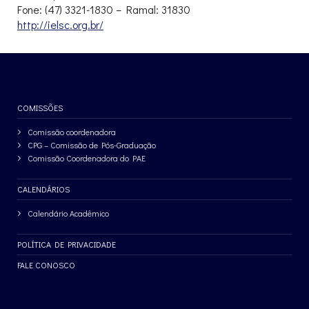
Fone: (47) 3321-1830 – Ramal: 31830
http://ielsc.org.br/
COMISSÕES
Comissão coordenadora
CPG – Comissão de Pós-Graduação
Comissão Coordenadora do PAE
CALENDÁRIOS
Calendário Acadêmico
POLÍTICA DE PRIVACIDADE
FALE CONOSCO