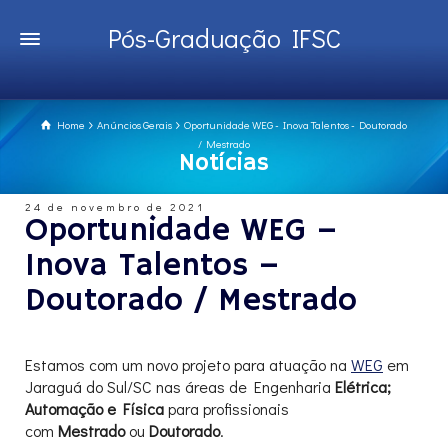
Pós-Graduação IFSC
Home
Anúncios Gerais
Oportunidade WEG - Inova Talentos - Doutorado
/ Mestrado
Notícias
24 de novembro de 2021
Oportunidade WEG –
Inova Talentos –
Doutorado / Mestrado
Estamos com
um novo
projeto para atuação na
WEG
em
Jaraguá do Sul/SC
nas áreas de Engenharia
Elétrica;
Automação e Física
para profissionais
com
Mestrado
ou
Doutorado
.