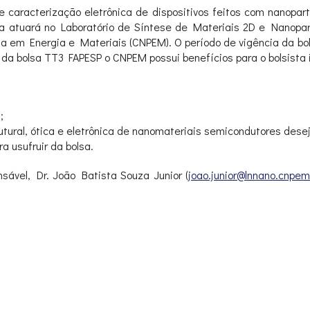
e caracterização eletrônica de dispositivos feitos com nanop
ta atuará no Laboratório de Síntese de Materiais 2D e Nanopart
a em Energia e Materiais (CNPEM). O período de vigência da bol
da bolsa TT3 FAPESP o CNPEM possui benefícios para o bolsista i
;
tural, ótica e eletrônica de nanomateriais semicondutores desej
a usufruir da bolsa.
nsável, Dr. João Batista Souza Junior (
joao.junior@lnnano.cnpem