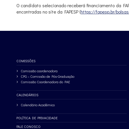
O candidato selecionado receberá financiamento da FAP
encontradas no site da FAPESP (
https://fapesp.br/bolsas
COMISSÕES
Comissão coordenadora
CPG – Comissão de Pós-Graduação
Comissão Coordenadora do PAE
CALENDÁRIOS
Calendário Acadêmico
POLÍTICA DE PRIVACIDADE
FALE CONOSCO