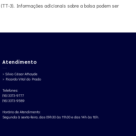
(TT-3). Informações adicionais sobre a bolsa podem ser
Atendimento
> Silvio César Athayde
> Ricardo Vital do Prado
Telefones:
(16) 3373-9777
(16) 3373-9589
Horário de Atendimento:
Segunda à sexta-feira, das 09h30 às 11h30 e das 14h às 16h.