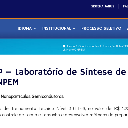
SISTEMA JANUS
FA
IDIOMA
INSTITUCIONAL
PROCESSO SELETIVO
Home
Oportunidades
Inscrição Bolsa TT
LNNano/CNPEM
P – Laboratório de Síntese de
NPEM
o Nanopartículas Semicondutoras
 de Treinamento Técnico Nível 3 (TT-3), no valor de R$ 1.22
 controle de forma e tamanho e desenvolver métodos de prepara