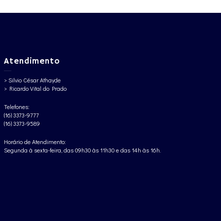
Atendimento
> Silvio César Athayde
> Ricardo Vital do Prado
Telefones:
(16) 3373-9777
(16) 3373-9589
Horário de Atendimento:
Segunda à sexta-feira, das 09h30 às 11h30 e das 14h às 16h.