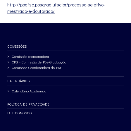
http://ppgfsc.posgrad.ufsc.br/processo-seletivo-
mestrado-e-doutorado/
COMISSÕES
Comissão coordenadora
CPG – Comissão de Pós-Graduação
Comissão Coordenadora do PAE
CALENDÁRIOS
Calendário Acadêmico
POLÍTICA DE PRIVACIDADE
FALE CONOSCO