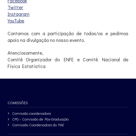
Facebook
Twitter
Instagram
YouTube
Contamos com a participação de todas/os e pedimos
apoio na divulgação no nosso evento.
Atenciosamente,
Comitê Organizador do ENFE e Comitê Nacional de
Física Estatística
COMISSÕES
Comissão coordenadora
CPG – Comissão de Pós-Graduação
Comissão Coordenadora do PAE