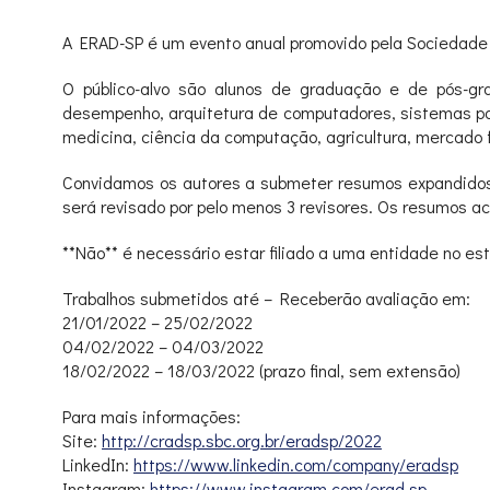
A ERAD-SP é um evento anual promovido pela Sociedade
O público-alvo são alunos de graduação e de pós-gr
desempenho, arquitetura de computadores, sistemas par
medicina, ciência da computação, agricultura, mercado fi
Convidamos os autores a submeter resumos expandidos
será revisado por pelo menos 3 revisores. Os resumos ac
**Não** é necessário estar filiado a uma entidade no e
Trabalhos submetidos até – Receberão avaliação em:
21/01/2022 – 25/02/2022
04/02/2022 – 04/03/2022
18/02/2022 – 18/03/2022 (prazo final, sem extensão)
Para mais informações:
Site:
http://cradsp.sbc.org.br/
eradsp/2022
LinkedIn:
https://www.linkedin.com/
company/eradsp
Instagram:
https://www.instagram.com/
erad.sp