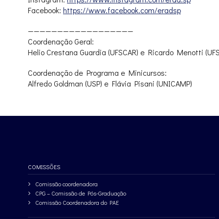
Facebook:
https://www.facebook.com/
eradsp
——————————
————————
Coordenação Geral:
Helio Crestana Guardia (UFSCAR) e Ricardo Menotti (UF
Coordenação de Programa e Minicursos:
Alfredo Goldman (USP) e Flávia Pisani (UNICAMP)
COMISSÕES
Comissão coordenadora
CPG – Comissão de Pós-Graduação
Comissão Coordenadora do PAE