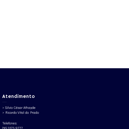
Atendimento
> Silvio César Athayde
> Ricardo Vital do Prado
Telefones:
(16) 3373-9777