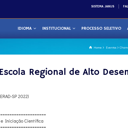
SISTEMA JANUS
FA
IDIOMA
INSTITUCIONAL
PROCESSO SELETIVO
Home
Eventos
Chama
Escola Regional de Alto Des
(ERAD-SP 2022)
============
=========
Iniciação Científica
============
=========