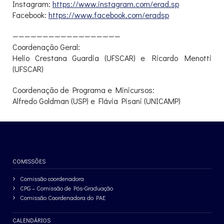
Instagram:
https://www.instagram.com/
erad.sp
Facebook:
https://www.facebook.com/
eradsp
——————————
————————
Coordenação Geral:
Helio Crestana Guardia (UFSCAR) e Ricardo Menotti
(UFSCAR)
Coordenação de Programa e Minicursos:
Alfredo Goldman (USP) e Flávia Pisani (UNICAMP)
COMISSÕES
Comissão coordenadora
CPG – Comissão de Pós-Graduação
Comissão Coordenadora do PAE
CALENDÁRIOS