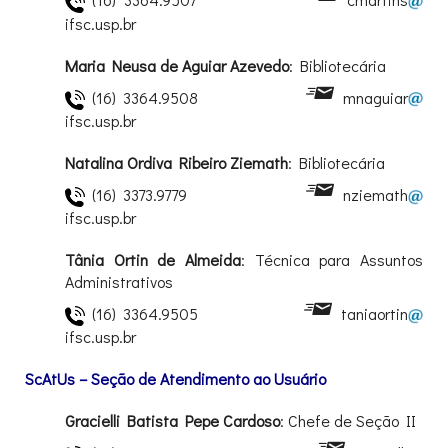
ifsc.usp.br
Maria Neusa de Aguiar Azevedo
: Bibliotecária
(16) 3364.9508
mnaguiar
ifsc.usp.br
Natalina Ordiva Ribeiro Ziemath
: Bibliotecária
(16) 3373.9779
nziemath
ifsc.usp.br
Tânia Ortin de Almeida
: Técnica para Assuntos
Administrativos
(16) 3364.9505
taniaortin
ifsc.usp.br
ScAtUs – Seção de Atendimento ao Usuário
Gracielli Batista Pepe Cardoso
: Chefe de Seção II