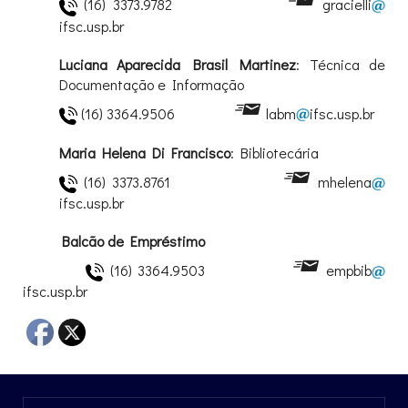
(16) 3373.9782
gracielli
ifsc.usp.br
Luciana Aparecida Brasil Martinez
: Técnica de
Documentação e Informação
(16) 3364.9506
labm
ifsc.usp.br
Maria Helena Di Francisco
: Bibliotecária
(16) 3373.8761
mhelena
ifsc.usp.br
Balcão de Empréstimo
(16) 3364.9503
empbib
ifsc.usp.br