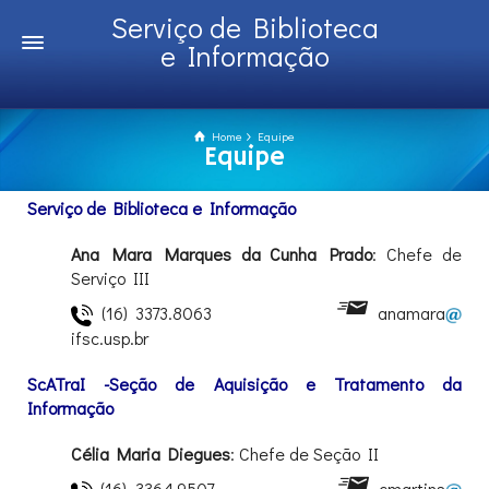
Serviço de Biblioteca
e Informação
Home
Equipe
Equipe
Serviço de Biblioteca e Informação
Ana Mara Marques da Cunha Prado
: Chefe de
Serviço III
(16) 3373.8063
anamara
ifsc.usp.br
ScATraI -Seção de Aquisição e Tratamento da
Informação
Célia Maria Diegues
: Chefe de Seção II
(16) 3364.9507
cmartins