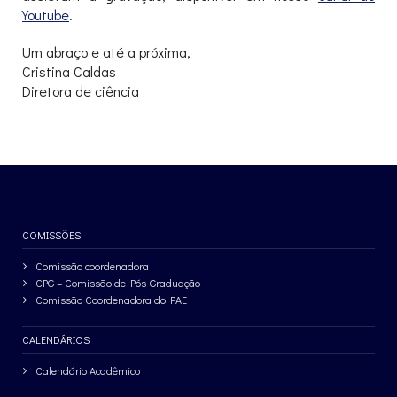
Youtube
.
Um abraço e até a próxima,
Cristina Caldas
Diretora de ciência
COMISSÕES
Comissão coordenadora
CPG – Comissão de Pós-Graduação
Comissão Coordenadora do PAE
CALENDÁRIOS
Calendário Acadêmico