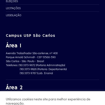
ELEIÇÕES
LICITAÇÕES
LEGISLAÇÃO
Campus USP São Carlos
Área 1
Avenida Trabalhador São-carlense, nº 400
Parque Arnold Schimidt - CEP 13566-590
São Carlos - São Paulo - Brasil
Telefones: (16) 3373-9672 (Portaria Administração)
(16) 3373-9826 (Portaria Departamento)
(16) 3373-9767 (Lab. Ensino)
Área 2
Avenida João Dagnone, nº 1100
Utilizamos
cookies
neste site para melhor experiência de
Jardim Santa Angelina - CEP 13563-120
São Carlos - São Paulo - Brasil
navegação.