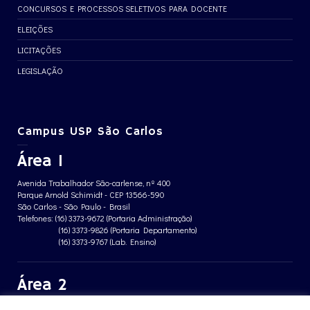
CONCURSOS E PROCESSOS SELETIVOS PARA DOCENTE
ELEIÇÕES
LICITAÇÕES
LEGISLAÇÃO
Campus USP São Carlos
Área 1
Avenida Trabalhador São-carlense, nº 400
Parque Arnold Schimidt - CEP 13566-590
São Carlos - São Paulo - Brasil
Telefones: (16) 3373-9672 (Portaria Administração)
(16) 3373-9826 (Portaria Departamento)
(16) 3373-9767 (Lab. Ensino)
Área 2
Avenida João Dagnone, nº 1100