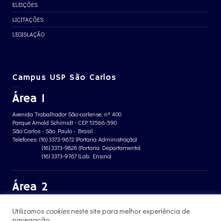
ELEIÇÕES
LICITAÇÕES
LEGISLAÇÃO
Campus USP São Carlos
Área 1
Avenida Trabalhador São-carlense, nº 400
Parque Arnold Schimidt - CEP 13566-590
São Carlos - São Paulo - Brasil
Telefones: (16) 3373-9672 (Portaria Administração)
(16) 3373-9826 (Portaria Departamento)
(16) 3373-9767 (Lab. Ensino)
Área 2
Avenida João Dagnone, nº 1100
Utilizamos
cookies
neste site para melhor experiência de
Jardim Santa Angelina - CEP 13563-120
navegação.
São Carlos - São Paulo - Brasil