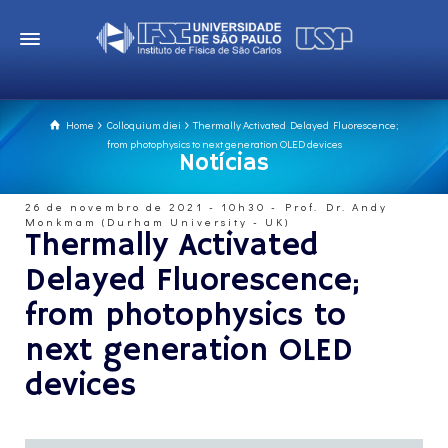
Home
Colloquium diei
Thermally Activated Delayed Fluorescence;
from photophysics to next generation OLED devices
Notícias
26 de novembro de 2021 - 10h30 - Prof. Dr. Andy
Monkmam (Durham University - UK)
Thermally Activated
Delayed Fluorescence;
from photophysics to
next generation OLED
devices